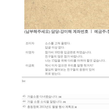
(납부해주세요) 담당:강미해 계좌번호 ㅣ 예금주:창덕여
조미자
소스를 고쳐 올렸다.
답글 이상 없다.
이영자
참가비 10만원 입금완료 하였습니다.
친구들의 많은 참가 바랍니다.
나는 15일을 위해 다리를 아껴야 할것 같습니다.
이금희
역시 미자 없으면 우리홈 말짱 헛거지!
열심히 열어보는 친구들의 응원이 있어
위로 받는다.
list
no
subject
45
가을소풍 다녀왔습니다.
[14]
44
가을 소풍 소식을 알립니다.
[15]
43
총동창회 2013년도 월별 행사 계획표
[4]