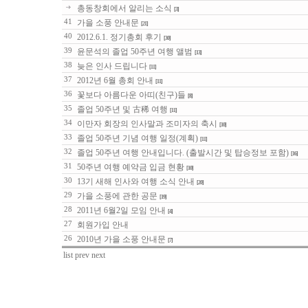
총동창회에서 알리는 소식
[3]
41
가을 소풍 안내문
[21]
40
2012.6.1. 정기총회 후기
[30]
39
윤문석의 졸업 50주년 여행 앨범
[13]
38
늦은 인사 드립니다
[11]
37
2012년 6월 총회 안내
[11]
36
꽃보다 아름다운 아띠(친구)들
[8]
35
졸업 50주년 및 古稀 여행
[11]
34
이만자 회장의 인사말과 조미자의 축시
[10]
33
졸업 50주년 기념 여행 일정(계획)
[11]
32
졸업 50주년 여행 안내입니다. (출발시간 및 탑승정보 포함)
[16]
31
50주년 여행 예약금 입금 현황
[10]
30
13기 새해 인사와 여행 소식 안내
[20]
29
가을 소풍에 관한 공문
[19]
28
2011년 6월2일 모임 안내
[4]
27
회원가입 안내
26
2010년 가을 소풍 안내문
[7]
list
prev
next