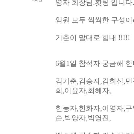
박혜원
영자 회장님.홧팅 입니다
임원 모두 씩씩한 구성이
기춘이 말대로 힘내 !!!!!
6월1일 참석자 궁금해 
김기춘,김승자,김희신,민
희,이윤자,최혜자,
한능자,한화자,이영자,구
순,박양자,박영진,