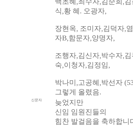
백초혜,최수자,김순희,김
식,황 혜. 오광자,
장현옥, 조미자,김덕자,
자B,함문자,양명자,
조행자,김신자,박수자,김
숙,이청자,김정임,
박나미,고공혜,박선자 (
그렇게 올렸음.
신문자
늦었지만
신임 임원진들의
힘찬 발걸음을 축하합니다