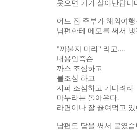
웃으면 기가 살아난답니다
어느 집 주부가 해외여행
남편한테 메모를 써서 냉
"까불지 마라" 라고....
내용인즉슨
까스 조심하고
불조심 하고
지퍼 조심하고 기다려라
마누라는 돌아온다.
라면이나 잘 끓여먹고 있어
남편도 답을 써서 붙였습