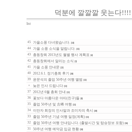
덕분에 깔깔깔 웃는다!!!!
list
no
subject
45
가을소풍 다녀왔습니다.
[14]
44
가을 소풍 소식을 알립니다.
[15]
43
총동창회 2013년도 월별 행사 계획표
[4]
42
총동창회에서 알리는 소식
[3]
41
가을 소풍 안내문
[21]
40
2012.6.1. 정기총회 후기
[30]
39
윤문석의 졸업 50주년 여행 앨범
[13]
늦은 인사 드립니다
[11]
37
2012년 6월 총회 안내
[11]
36
꽃보다 아름다운 아띠(친구)들
[8]
35
졸업 50주년 및 古稀 여행
[11]
34
이만자 회장의 인사말과 조미자의 축시
[10]
33
졸업 50주년 기념 여행 일정(계획)
[11]
32
졸업 50주년 여행 안내입니다. (출발시간 및 탑승정보 포함)
[16]
31
50주년 여행 예약금 입금 현황
[10]