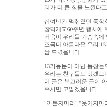
리가 더 큰 힘을 느낀다
십여년간 멈춰졌던 동창회
창덕개교60주년 행사에 
거움이 우리들 가슴속에
조금더 아름다운 우리 1
쌈 드렸읍니다
13기동문이 아닌 동창들
우라는 친구들도 있겠으
이 글은 부끄러운 글이 
주시면 고맙겠읍니다
"까불지마라" "웃기지마