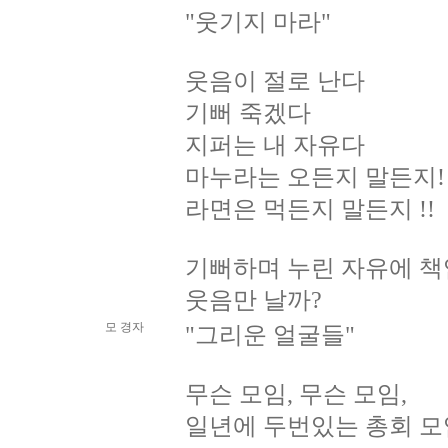
"웃기지 마라"
웃음이 절로 난다
기뻐 죽겠다
지퍼는 내 자유다
마누라는 오든지 말든지!
라면은 먹든지 말든지 !!
기뻐하며 누린 자유에 
웃음만 날까?
모 경자
"그리운 얼굴들"
무슨 모임, 무슨 모임,
일년에 두번있는 총회 