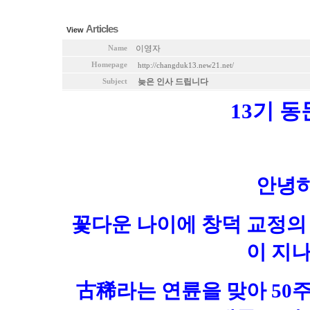
TOTAL : 65, PAGE : 2 / 4, CONNECT : 0
Articles
View
이영자
Name
Homepage
http://changduk13.new21.net/
늦은 인사 드립니다
Subject