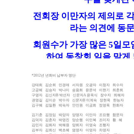
*2012년 년회비 납부자 명단
강태희 김순희 민경애 서자원 오광자 이청자 최수자
고공혜 김승자 박나미 송용희 윤문석 이현기 최춘희
구영자 김신자B 박선자 신문자A 윤옥식 장수자 최혜자
권영길 김이순 박수자 신문자B 이계숙 장현옥 한능자
김구혜 김일환 박숙자 안인원 이금희 정명옥 한화자
김기춘 김정임 박양자 양명자 이만자 조묘행 함문자
김덕자 김춘자 박영진 양순행 이민복 조미자 황 혜
김민자 김화자 박혜원 양희자 이영숙 조행자
김부자 김희신 백초혜 염명자 이영자 차명자