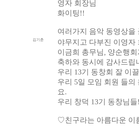
영자 회장님
화이팅!!
여러가지 음악 동영상을 
김기춘
야무지고 다부진 이영자 
이금희 총무님, 양순행회
축하와 동시에 감사드립
우리 13기 동창회 잘 이
우리 5일 모임 회원 들의
요.
우리 창덕 13기 동창님들!
♡친구라는 아름다운 이