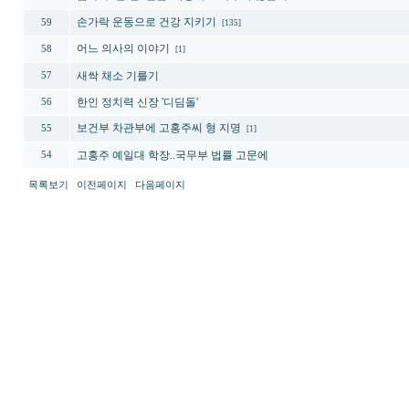
손가락 운동으로 건강 지키기
59
[135]
어느 의사의 이야기
58
[1]
새싹 채소 기를기
57
한인 정치력 신장 '디딤돌'
56
보건부 차관부에 고홍주씨 형 지명
55
[1]
고홍주 예일대 학장..국무부 법률 고문에
54
목록보기
이전페이지
다음페이지