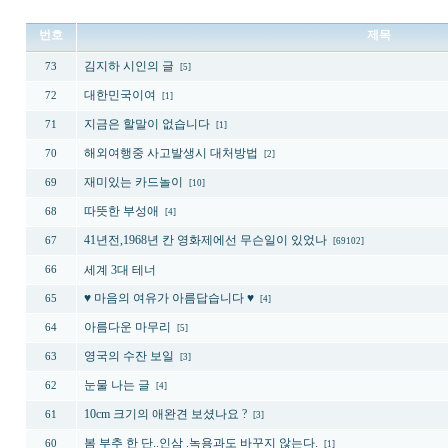
번호
제목
김지하 시인의 글
73
[5]
대한민국이여
72
[1]
지금은 할말이 없습니다
71
[1]
해외여행중 사고발생시 대처방법
70
[2]
재미있는 카드놀이
69
[10]
따뜻한 부성애
68
[4]
41년전,1968년 칸 영화제에선 무슨일이 있었나
67
[69102]
세계 3대 테너
66
♥ 마음의 여유가 아름답습니다 ♥
65
[4]
아름다운 마무리
64
[5]
영국의 수잔 보일
63
[3]
눈물 나는 글
62
[4]
10cm 크기의 애완견 보셨나요 ?
61
[3]
봄 부추 한 단..인삼 .녹용과도 바꾸지 않는다.
60
[1]