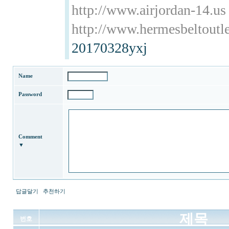
http://www.airjordan-14.us
http://www.hermesbeltoutl
20170328yxj
Name
Password
Comment
▼
답글달기
추천하기
제목
번호