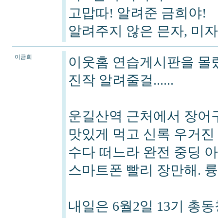
고맙따! 알려준 금희야!
알려주지 않은 믄자, 미자야
이금희
이웃홈 연습게시판을 몰
진작 알려줄걸......
운길산역 근처에서 장어
맛있게 먹고 신록 우거진
수다 떠느라 완전 중딩 
스마트폰 빨리 장만해. 륭이 
내일은 6월2일 13기 