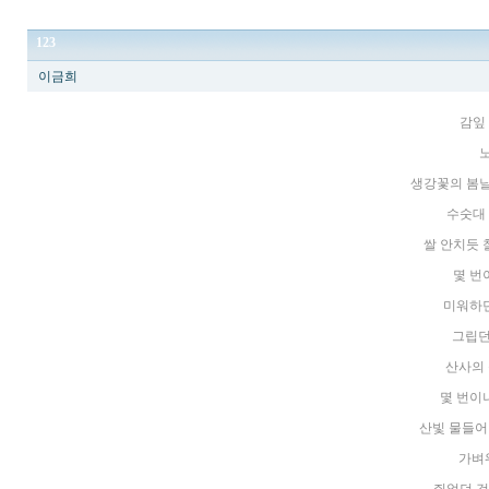
123
이금희
감잎
생강꽃의 봄날
수숫대
쌀 안치듯
몇 번
미워하던
그립던
산사의
몇 번이
산빛 물들어
가벼