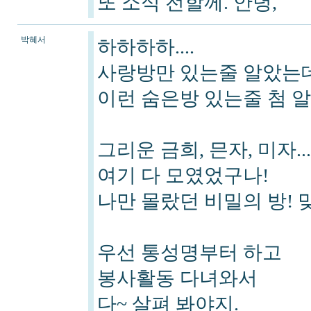
또 소식 전할께. 안녕,
박혜서
하하하하....
사랑방만 있는줄 알았는
이런 숨은방 있는줄 첨 알
그리운 금희, 믄자, 미자....
여기 다 모였었구나!
나만 몰랐던 비밀의 방! 
우선 통성명부터 하고
봉사활동 다녀와서
다~ 살펴 봐야지.