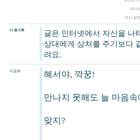
쥐었던 것
내다보
먼산 같은
13 동기회
글은 인터넷에서 자신을 나
상대에게 상처를 주기보다 같
려요.
이금희
혜서야, 깍꿍!
만나지 못해도 늘 마음속
맞지?