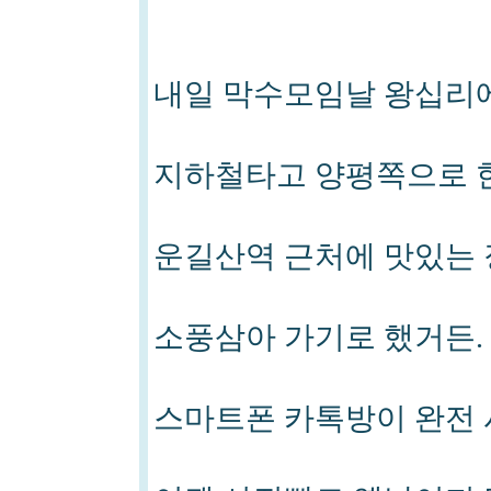
내일 막수모임날 왕십리
지하철타고 양평쪽으로
운길산역 근처에 맛있는 
소풍삼아 가기로 했거든.
스마트폰 카톡방이 완전