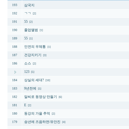
삼국지
193
ㄱㄱ
192
[2]
55
191
[2]
졸업앨범
190
[1]
55
189
[1]
인연의 우체통
188
[1]
건강지키기
187
[3]
소스
186
[2]
123
[5]
상실의 세대?
184
[10]
9년전에
183
[5]
알씨로 동영상 만들기
182
[6]
E
181
[2]
동강의 가을 추억
180
[2]
송년에 즈음하면/유안진
179
[4]