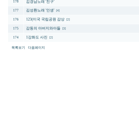
김경남노래 '친구'
178
김성환노래 '인생'
177
[4]
123(미국 국립공원 감상
176
[2]
감동의 아버지와아들
175
[3]
1강화도 사진
174
[2]
목록보기
다음페이지