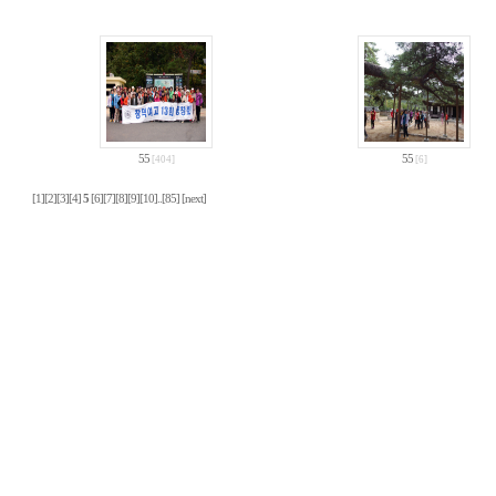
55
55
[404]
[6]
[1]
[2]
[3]
[4]
5
[6]
[7]
[8]
[9]
[10]
..
[85]
[next]