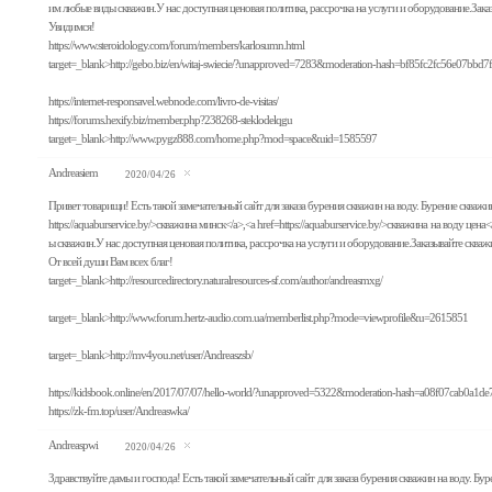
им любые виды скважин.У нас доступная ценовая политика, рассрочка на услуги и оборудование.За
Увидимся!
https://www.steroidology.com/forum/members/karlosumn.html
target=_blank>http://gebo.biz/en/witaj-swiecie/?unapproved=7283&moderation-hash=bf85fc2fc56e07b
https://internet-responsavel.webnode.com/livro-de-visitas/
https://forums.hexify.biz/member.php?238268-steklodelqgu
target=_blank>http://www.pygz888.com/home.php?mod=space&uid=1585597
Andreasiem
2020/04/26
Привет товарищи! Есть такой замечательный сайт для заказа бурения скважин на воду. Бурение скважин
https://aquaburservice.by/>скважина минск</a>,<a href=https://aquaburservice.by/>скважина на воду цен
ы скважин.У нас доступная ценовая политика, рассрочка на услуги и оборудование.Заказывайте ск
От всей души Вам всех благ!
target=_blank>http://resourcedirectory.naturalresources-sf.com/author/andreasmxg/
target=_blank>http://www.forum.hertz-audio.com.ua/memberlist.php?mode=viewprofile&u=2615851
target=_blank>http://mv4you.net/user/Andreaszsb/
https://kidsbook.online/en/2017/07/07/hello-world/?unapproved=5322&moderation-hash=a08f07cab0
https://zk-fm.top/user/Andreaswka/
Andreaspwi
2020/04/26
Здравствуйте дамы и господа! Есть такой замечательный сайт для заказа бурения скважин на воду. Бурен