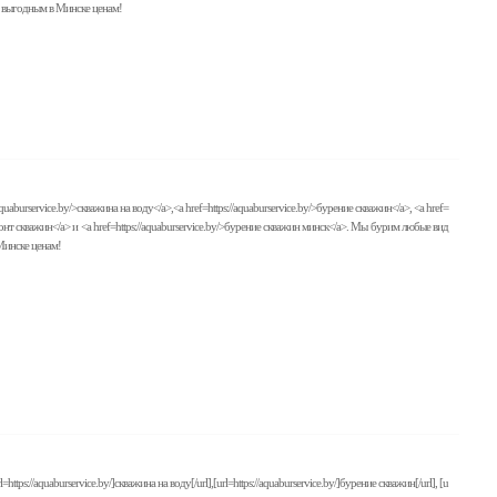
м выгодным в Минске ценам!
urservice.by/>скважина на воду</a>,<a href=https://aquaburservice.by/>бурение скважин</a>, <a href=
>ремонт скважин</a> и <a href=https://aquaburservice.by/>бурение скважин минск</a>. Мы бурим любые вид
Минске ценам!
//aquaburservice.by/]скважина на воду[/url],[url=https://aquaburservice.by/]бурение скважин[/url], [u