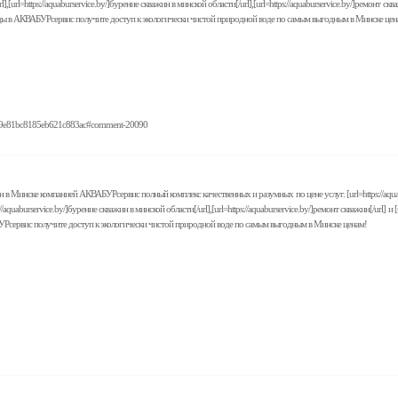
/url],[url=https://aquaburservice.by/]бурение скважин в минской области[/url],[url=https://aquaburservice.by/]ремонт
 воды в АКВАБУРсервис получите доступ к экологически чистой природной воде по самым выгодным в Минске цен
c0a89e81bc8185eb621c883ac#comment-20090
 Минске компанией АКВАБУРсервис полный комплекс качественных и разумных по цене услуг. [url=https://aquaburservi
tps://aquaburservice.by/]бурение скважин в минской области[/url],[url=https://aquaburservice.by/]ремонт скважин[/ur
АБУРсервис получите доступ к экологически чистой природной воде по самым выгодным в Минске ценам!