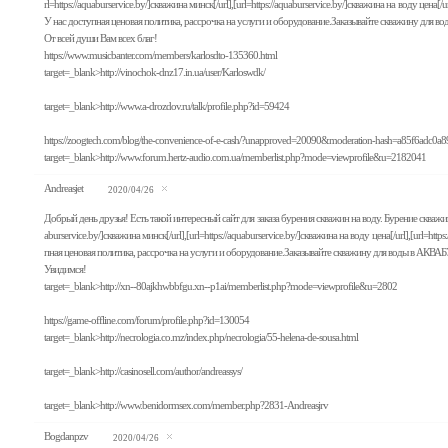
rl=https://aquaburservice.by/]скважина минск[/url],[url=https://aquaburservice.by/]скважина на воду цена[
У нас доступная ценовая политика, рассрочка на услуги и оборудование.Заказывайте скважину для
От всей души Вам всех благ!
https://www.musicbanter.com/members/karlosdto-135360.html
target=_blank>http://vinochok-dnz17.in.ua/user/Karloswdk/
target=_blank>http://www.a-drozdov.ru/talk/profile.php?id=59424
https://zoogtech.com/blog/the-convenience-of-e-cash/?unapproved=20090&moderation-hash=a85f6ad
target=_blank>http://www.forum.hertz-audio.com.ua/memberlist.php?mode=viewprofile&u=2182041
Andreasjet
2020/04/26
Добрый день друзья! Есть такой интересный сайт для заказа бурения скважин на воду. Бурение скважин в
aburservice.by/]скважина минск[/url],[url=https://aquaburservice.by/]скважина на воду цена[/url],[url=ht
пная ценовая политика, рассрочка на услуги и оборудование.Заказывайте скважину для воды в АКВ
Увидимся!
target=_blank>http://xn--80ajkhwbbfgu.xn--p1ai/memberlist.php?mode=viewprofile&u=2802
https://game-offline.com/forum/profile.php?id=130054
target=_blank>http://necrologia.co.mz/index.php/necrologia/55-helena-de-sousa.html
target=_blank>http://casinosell.com/author/andreassys/
target=_blank>http://www.benidormsex.com/member.php?2831-Andreasjrv
Bogdanpzv
2020/04/26