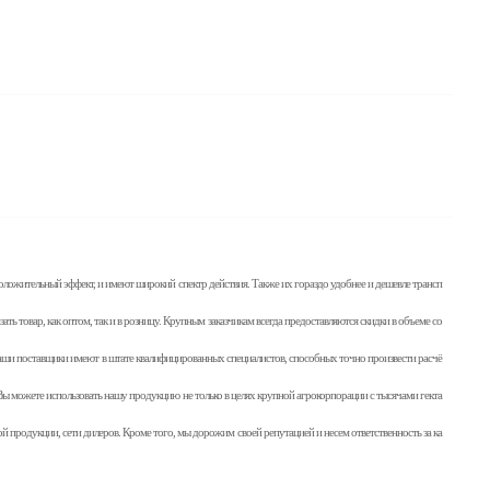
ложительный эффект, и имеют широкий спектр действия. Также их гораздо удобнее и дешевле трансп
ать товар, как оптом, так и в розницу. Крупным заказчикам всегда предоставляются скидки в объеме со
 Наши поставщики имеют в штате квалифицированных специалистов, способных точно произвести расчё
о. Вы можете использовать нашу продукцию не только в целях крупной агрокорпорации с тысячами гекта
вой продукции, сети дилеров. Кроме того, мы дорожим своей репутацией и несем ответственность за ка