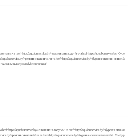
. <a href=https://aquaburservice.by/>скважина на воду</a>,<a href=https://aquaburservice.by/>буре
s://aquaburservice.by/>ремонт скважин</a> и <a href=https://aquaburservice.by/>бурение скважин минск</a
е по самым выгодным в Минске ценам!
f=https://aquaburservice.by/>скважина на воду</a>,<a href=https://aquaburservice.by/>бурение скважи
urservice.by/>ремонт скважин</a> и <a href=https://aquaburservice.by/>бурение скважин минск</a>. Мы бур