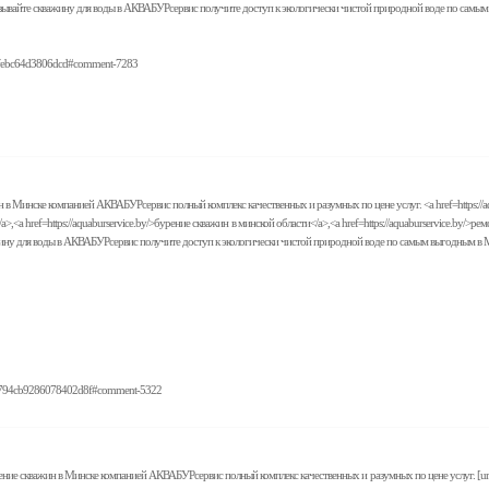
казывайте скважину для воды в АКВАБУРсервис получите доступ к экологически чистой природной воде по самы
bd7febc64d3806dcd#comment-7283
 в Минске компанией АКВАБУРсервис полный комплекс качественных и разумных по цене услуг. <a href=https://aquab
а</a>,<a href=https://aquaburservice.by/>бурение скважин в минской области</a>,<a href=https://aquaburservice.by/
важину для воды в АКВАБУРсервис получите доступ к экологически чистой природной воде по самым выгодным в 
a1de794cb9286078402d8f#comment-5322
ие скважин в Минске компанией АКВАБУРсервис полный комплекс качественных и разумных по цене услуг. [url=https: