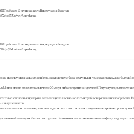
Т работает 10 лет на рынке этой продукции в Беларуси.
5k9Xdyq9NUo/view?usp=sharing
Т работает 10 лет на рынке этой продукции в Беларуси.
5k9Xdyq9NUo/view?usp=sharing
 используются в сельском хозяйстве, так как являются более доступными, чем органические, дают быстрый по
ить в Минске можно самовывозом в течении 20 минут, либо c оперативной доставкой.Покупая у нас, вы можете заказ
обрести только комплексные препараты, позволяющие полностью насытить потребности растения после обработки.
о- и микроэлементов.
льные клинические испытания на различных видах почв и только после этого запускается в серийное производств
предоставляемый нами сервис был высокого уровня. В этом нам помогает наличие главного офиса, складов для гото