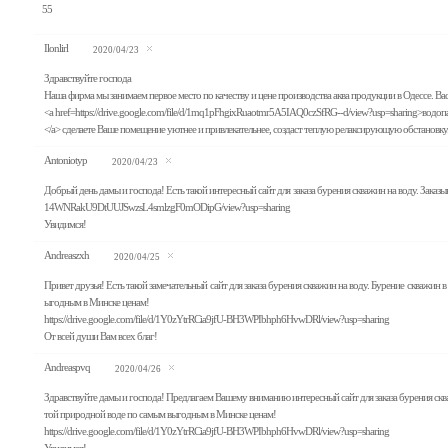
55
Ilonlirl
2020/04/23
Здравствуйте господа
Наша фирма мы занимаем первое место по качеству и цене производства аква продукции в Одессе. Вас
<a href=https://drive.google.com/file/d/1mq1pFhgixRuaotmr5A5IAQ0czSfRG--d/view?usp=sharing>водо
</a> сделаете Ваше помещение уютнее и привлекательнее, создаст теплую релаксирующую обстановку
Antoniotyp
2020/04/23
Добрый день дамы и господа! Есть такой интересный сайт для заказа бурения скважин на воду. Зака
14WNRakU9DtUUJSwzsL4smlzgF0mODipG/view?usp=sharing
Увидимся!
Andreaszxh
2020/04/25
Привет друзья! Есть такой замечательный сайт для заказа бурения скважин на воду. Бурение скваж
ыгодным в Минске ценам!
https://drive.google.com/file/d/1Y0zYtrRCia9jfU-BH3WPIbhph6HvwDRl/view?usp=sharing
От всей души Вам всех благ!
Andreaspvq
2020/04/26
Здравствуйте дамы и господа! Предлагаем Вашему вниманию интересный сайт для заказа бурения ск
той природной воде по самым выгодным в Минске ценам!
https://drive.google.com/file/d/1Y0zYtrRCia9jfU-BH3WPIbhph6HvwDRl/view?usp=sharing