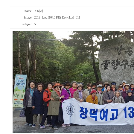
name
조미자
image
2019_1.jpg (107.5 KB)
, Download : 311
subject
55