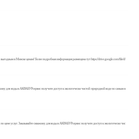
годным в Минске ценам! Более подробная информация размещена тут https://drive.google.com/file/d/
важину для воды в АКВАБУРсервис получите доступ к экологически чистой природной воде по самым в
о цене услуг. Заказывайте скважину для воды в АКВАБУРсервис получите доступ к экологически чис