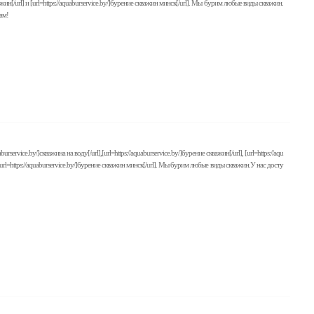
 скважин[/url] и [url=https://aquaburservice.by/]бурение скважин минск[/url]. Мы бурим любые виды скважин.
ам!
ce.by/]скважина на воду[/url],[url=https://aquaburservice.by/]бурение скважин[/url], [url=https://aqu
l] и [url=https://aquaburservice.by/]бурение скважин минск[/url]. Мы бурим любые виды скважин.У нас досту