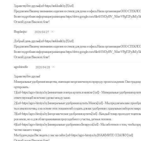
Здравствуйте друзья[url=https://stekloelit.by]![/url]
Предлагаем Вашему вниманию изделия из стекла для дома и офиса.Наша организация ООО СТЕКЛОЭЛИ
Более подробная информация размещена https://drive.google.com/file/d/1M3yBV_X6avVPgF2FyJhEy
От всей души Вам всех благ!
Bogdanjxc
2020/04/27
Добрый день друзья[url=https://stekloelit.by]![/url]
Предлагаем Вашему вниманию изделия из стекла для дома и офиса.Наша организация ООО СТЕКЛОЭЛИ
Более подробная информация размещена https://drive.google.com/file/d/1M3yBV_X6avVPgF2FyJhEy
От всей души Вам всех благ!
agrohimdfe
2020/04/28
Здравствуйте друзья!
Минеральные удобрения вещества, имеющие неорганическую природу происхождения. Они традиционно
ортировать.
1)[url=https://agro-himiya.by]аммиачная селитра купить в минске [/url] - Минеральные удобрения куп
ответствующей величине сделки между нами.
2)[url=https://agro-himiya.by]минеральные удобрения купить Минск[/url] - Мы предлагаем вам при
ты и анализ почвы, а на основе этих показателей создать для вас удобрения с идеальным набором макр
3)[url=https://agro-himiya.by]неорганические удобрения купить[/url] - Каждый товар проходит тщате
ров земли, но и для облагораживания приусадебного участка, дачных посевов.
4)[url=https://agro-himiya.by]минеральные удобрения в Беларуси[/url] - Мы заботимся о том, чтобы 
чество нашего товара.
Мы будем рады Вас видеть у нас на сайте [url=https://agro-himiya.by]НАЖМИТЕ ССЫЛКУ[/url]
От всей души Вам всех благ!