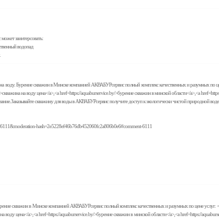
с может заинтерсовать:
сственный водопад
.
воду. Бурение скважин в Минске компанией АКВАБУРсервис полный комплекс качественных и разумных по цене услуг
by/>скважина на воду цена</a>,<a href=https://aquaburservice.by/>бурение скважин в минской области</a>,<a href=http
ование.Заказывайте скважину для воды в АКВАБУРсервис получите доступ к экологически чистой природной вод
pproved=6111&moderation-hash=2e5228ef46b76db452060fc2a806b0e6#comment-6111
рение скважин в Минске компанией АКВАБУРсервис полный комплекс качественных и разумных по цене услуг. <a hre
на на воду цена</a>,<a href=https://aquaburservice.by/>бурение скважин в минской области</a>,<a href=https://aquab