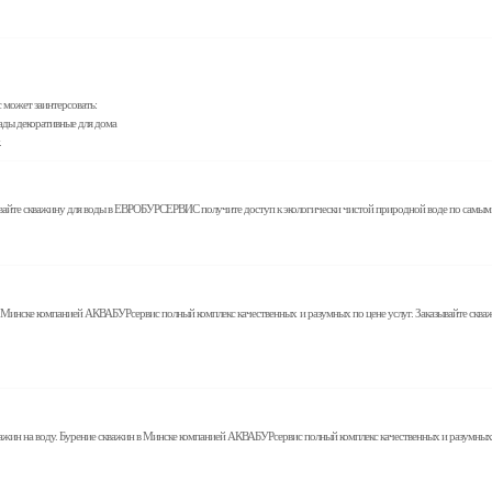
 может заинтерсовать:
пады декоративные для дома
.
зывайте скважину для воды в ЕВРОБУРСЕРВИС получите доступ к экологически чистой природной воде по самым вы
ин в Минске компанией АКВАБУРсервис полный комплекс качественных и разумных по цене услуг. Заказывайте ск
важин на воду. Бурение скважин в Минске компанией АКВАБУРсервис полный комплекс качественных и разумных п