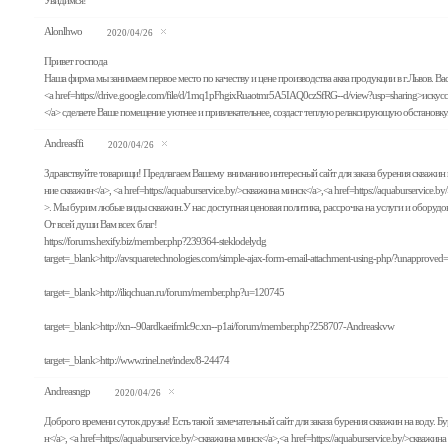
Увидимся!
Alonlhwo
2020/04/26
Привет господа
Наша фирма мы занимаем первое место по качеству и цене производства аква продукции в г.Львов. Ва
<a href=https://drive.google.com/file/d/1mq1pFhgixRuaotmr5A5IAQ0czSfRG--d/view?usp=sharing>иску
</a> сделаете Ваше помещение уютнее и привлекательнее, создаст теплую релаксирующую обстановку
Andreasffi
2020/04/26
Здравствуйте товарищи! Предлагаем Вашему вниманию интересный сайт для заказа бурения скважин на 
ние скважин</a>, <a href=https://aquaburservice.by/>скважина минск</a>,<a href=https://aquaburservice.
>. Мы бурим любые виды скважин.У нас доступная ценовая политика, рассрочка на услуги и оборуд
От всей души Вам всех благ!
https://forums.hexify.biz/member.php?239364-steklodelydg
target=_blank>http://avsquaretechnologies.com/simple-ajax-form-email-attachment-using-php/?una
target=_blank>http://iliqchuan.ru/forum/member.php?u=120745
target=_blank>http://xn--90ardkaeifmlc9c.xn--p1ai/forum/member.php?258707-Andreaskvw
target=_blank>http://www.rinel.net/index/8-24474
Andreasngp
2020/04/26
Доброго времени суток друзья! Есть такой замечательный сайт для заказа бурения скважин на воду. Бу
н</a>, <a href=https://aquaburservice.by/>скважина минск</a>,<a href=https://aquaburservice.by/>скважи